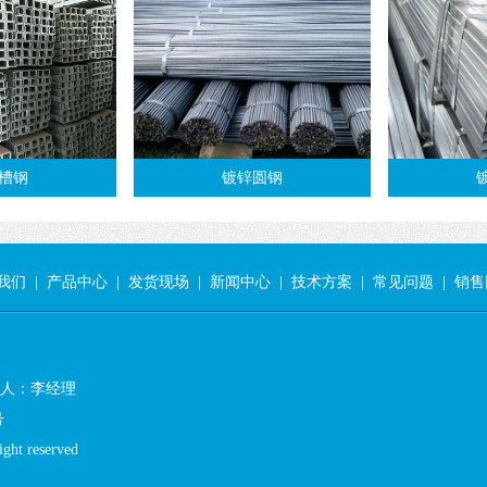
槽钢
镀锌圆钢
我们
|
产品中心
|
发货现场
|
新闻中心
|
技术方案
|
常见问题
|
销售
 联系人：李经理
号
 reserved