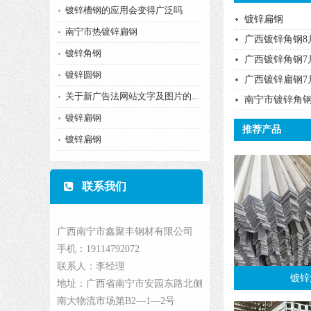
镀锌槽钢的应用会变得广泛吗
镀锌扁钢
南宁市热镀锌扁钢
广西镀锌角钢8
镀锌角钢
广西镀锌角钢7
镀锌圆钢
广西镀锌扁钢7
关于新广告法网站文字及图片的...
南宁市镀锌角
镀锌扁钢
推荐产品
镀锌扁钢
联系我们
广西南宁市鑫聚丰钢材有限公司
手机：19114792072
联系人：李经理
镀锌
地址：广西省南宁市安园东路北侧
南大物流市场第B2—1—2号