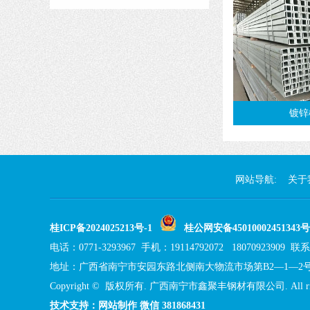
镀锌
网站导航:
关于
桂ICP备2024025213号-1
桂公网安备45010002451343号
电话：0771-3293967 手机：19114792072 18070923909
地址：广西省南宁市安园东路北侧南大物流市场第B2—1—2
Copyright © 版权所有. 广西南宁市鑫聚丰钢材有限公司. All right
技术支持：网站制作 微信 381868431