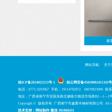
避
网站导航:
关于
桂ICP备2024025213号-1
桂公网安备45010002451343号
电话：0771-3293967 手机：19114792072 18070923909
地址：广西省南宁市安园东路北侧南大物流市场第B2—1—2
Copyright © 版权所有. 广西南宁市鑫聚丰钢材有限公司. All right
技术支持：网站制作 微信 381868431