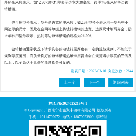
厚的毫米数表示。如"∠30×30×3",即表示边宽为30毫米、边厚为3毫米的等边镀
锌槽钢。
也可用型号表示，型号是边宽的厘米数，如∠3#.型号不表示同一型号中不
同边厚的尺寸，因此在合同等单据上将镀锌槽钢的边宽、边厚尺寸填写齐全，防
止单独用型号表示。热轧等边镀锌槽钢的规格为2#-20#。
镀锌槽钢通常状况下请求具备的电镀锌层厚度有一定的规范规则，不能低于
规则厚度范围，而质量良好的镀锌槽钢热镀锌层普通会在规范请求厚度的三倍及
以上，以至高达十几倍的厚度都是可见的。
发表日期：2022-03-16 浏览次数：2644
上一个
下一个
返回列表
桂ICP备2024025213号-1
© Copyright 广西南宁市鑫聚丰钢材有限公司 版权所有
手机：
19114792072
电话：
18070923909
李经理