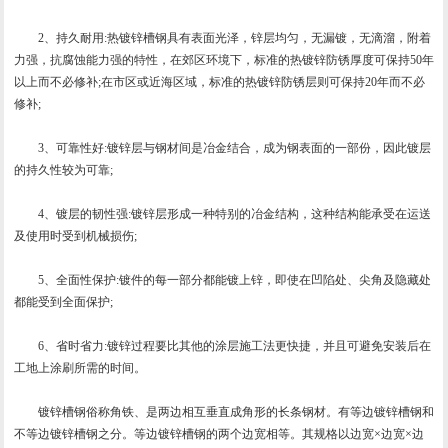
2、持久耐用:热镀锌槽钢具有表面光泽，锌层均匀，无漏镀，无滴溜，附着
力强，抗腐蚀能力强的特性，在郊区环境下，标准的热镀锌防锈厚度可保持50年
以上而不必修补;在市区或近海区域，标准的热镀锌防锈层则可保持20年而不必
修补;
3、可靠性好:镀锌层与钢材间是冶金结合，成为钢表面的一部份，因此镀层
的持久性较为可靠;
4、镀层的韧性强:镀锌层形成一种特别的冶金结构，这种结构能承受在运送
及使用时受到机械损伤;
5、全面性保护:镀件的每一部分都能镀上锌，即使在凹陷处、尖角及隐藏处
都能受到全面保护;
6、省时省力:镀锌过程要比其他的涂层施工法更快捷，并且可避免安装后在
工地上涂刷所需的时间。
镀锌槽钢俗称角铁、是两边相互垂直成角形的长条钢材。有等边镀锌槽钢和
不等边镀锌槽钢之分。等边镀锌槽钢的两个边宽相等。其规格以边宽×边宽×边