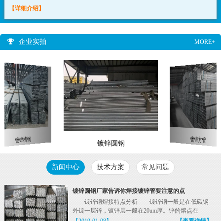
【详细介绍】
企业实拍
MORE+
镀锌槽钢
镀锌方管
镀锌圆钢
新闻中心
技术方案
常见问题
镀锌圆钢厂家告诉你焊接镀锌管要注意的点
镀锌钢焊接特点分析 镀锌钢一般是在低碳钢
外镀一层锌，镀锌层一般在20um厚。锌的熔点在
419°C，...