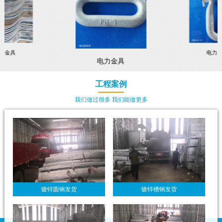
力金具
电力
电力金具
工程案例
我们做过很多 我们能做更多
镀锌圆钢发货
镀锌槽钢发货