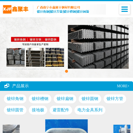
产品展示
MORE+
镀锌角钢
镀锌槽钢
镀锌扁钢
镀锌圆钢
镀锌方管
镀锌圆管
接地极
避雷配件
电力金具系列