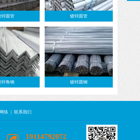
镀锌圆管
镀锌圆管
镀锌角钢
镀锌圆钢
网络
|
联系我们
19114792072