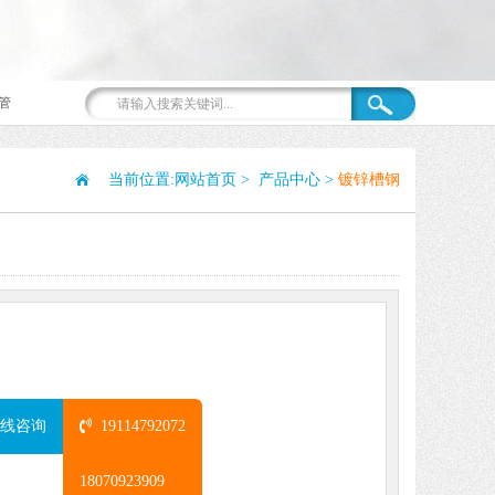
管
当前位置:
网站首页
>
产品中心
>
镀锌槽钢
:
线咨询
19114792072
18070923909