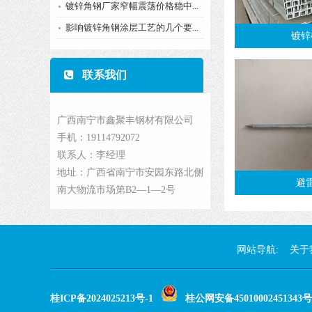
镀锌角钢厂家窄幅震荡价格稳中...
影响镀锌角钢涂层工艺的几个要...
镀锌
联系我们
广西南宁市鑫聚丰钢材有限公司
手机：19114792072
联系人：李经理
地址：广西省南宁市安园东路北侧
避
南大物流市场第B2—1—2号
网站导航:
关于
桂ICP备2024025213号-1
桂公网安备45010002451343号