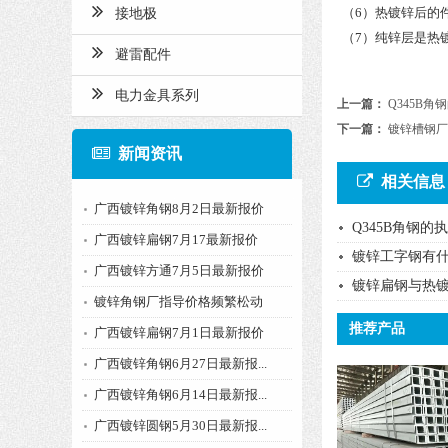
（6）热镀锌后的
接地极
（7）纯锌层是热
避雷配件
电力金具系列
上一篇：
Q345B
下一篇：
镀锌槽钢厂
新闻资讯
相关信息
广西镀锌角钢8月2日最新报价
Q345B角钢
广西镀锌扁钢7月17最新报价
镀锌工字钢有
广西镀锌方通7月5日最新报价
镀锌扁钢与热
镀锌角钢厂指导价格频繁松动
推荐产品
广西镀锌扁钢7月1日最新报价
广西镀锌角钢6月27日最新报...
广西镀锌角钢6月14日最新报...
广西镀锌圆钢5月30日最新报...