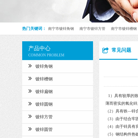
热门关键词：
南宁市镀锌角钢
南宁市镀锌方管
南宁市镀锌槽钢
产品中心
常见问题
COMMON PROBLEM
镀锌角钢
镀锌槽钢
镀锌扁钢
1）具有较厚的致
薄而密实的氧化锌
镀锌圆钢
（2）具有铁—锌
镀锌方管
（3）由于结合牢
（4）由于锌具有
镀锌圆管
（5）钢结构件热