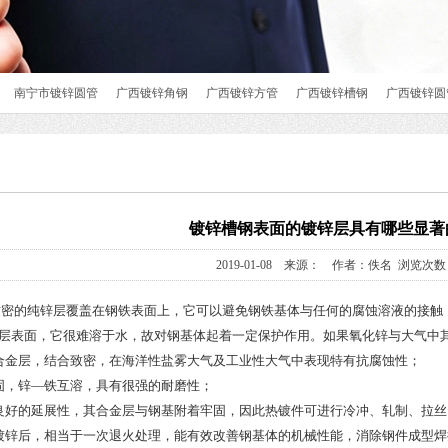
南宁市镀锌圆管
广西镀锌角钢
广西镀锌方管
广西镀锌槽钢
广西镀锌圆
镀锌槽钢表面的镀锌层具有哪些显著
2019-01-08 来源： 作者：佚名 浏览次数：
密的纯锌层覆盖在钢铁表面上，它可以避免钢铁基体与任何的腐蚀溶液的接触
层表面，它很难溶于水，故对钢基体起着一定保护作用。如果氧化锌与大气中
合金层，结合致密，在海洋性盐雾大气及工业性大气中表现特有抗腐蚀性；
固，锌—铁互溶，具有很强的耐磨性；
良好的延展性，其合金层与钢基附着牢固，因此热镀件可进行冷冲、轧制、拉
镀锌后，相当于一次退火处理，能有效改善钢基体的机械性能，消除钢件成型