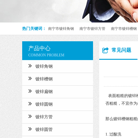
热门关键词：
南宁市镀锌角钢
南宁市镀锌方管
南宁市镀锌槽钢
产品中心
常见问题
COMMON PROBLEM
镀锌角钢
镀锌槽钢
镀锌扁钢
表面粗糙的镀锌槽
否粗糙，不宜作为
镀锌圆钢
镀锌方管
那么镀锌槽钢粗糙
镀锌圆管
1. 过酸洗