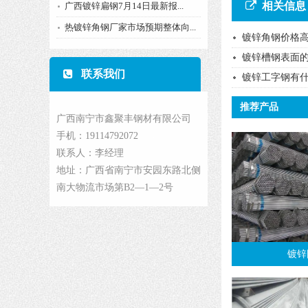
相关信息
广西镀锌扁钢7月14日最新报...
热镀锌角钢厂家市场预期整体向...
镀锌角钢价格
镀锌槽钢表面
联系我们
镀锌工字钢有
推荐产品
广西南宁市鑫聚丰钢材有限公司
手机：19114792072
联系人：李经理
地址：广西省南宁市安园东路北侧
南大物流市场第B2—1—2号
镀锌