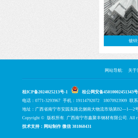
镀锌
网站导航:
关于
桂ICP备2024025213号-1
桂公网安备45010002451343号
电话：0771-3293967 手机：19114792072 18070923909
地址：广西省南宁市安园东路北侧南大物流市场第B2—1—2
Copyright © 版权所有. 广西南宁市鑫聚丰钢材有限公司. All right
技术支持：网站制作 微信 381868431