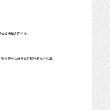
成镀锌槽钢表面粗糙。
，镀锌并不会改善镀锌槽钢的光滑程度。