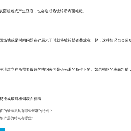
材表面粗糙或产生豆痕，也会造成热镀锌后表面粗糙。
因场地或是时间问题在锌层未干时就将镀锌槽钢叠放在一起，这种情况也会造
平滑建立在所需要镀锌的槽钢表面是否光滑的条件下的。如果槽钢的表面粗糙
易造成镀锌槽钢表面粗糙
面的镀锌层具有哪些显著的特点？
镀锌层的特点有哪些?