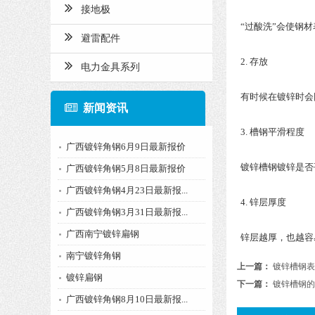
接地极
“过酸洗”会使钢
避雷配件
2. 存放
电力金具系列
有时候在镀锌时会
新闻资讯
3. 槽钢平滑程度
广西镀锌角钢6月9日最新报价
镀锌槽钢镀锌是否
广西镀锌角钢5月8日最新报价
广西镀锌角钢4月23日最新报...
4. 锌层厚度
广西镀锌角钢3月31日最新报...
广西南宁镀锌扁钢
锌层越厚，也越容
南宁镀锌角钢
上一篇：
镀锌槽钢表
镀锌扁钢
下一篇：
镀锌槽钢的
广西镀锌角钢8月10日最新报...