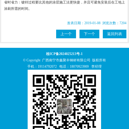
省时省力：镀锌过程要比其他的涂层施工法更快捷，并且可避免安装后在工地上
涂刷所需的时间。
发表日期：2019-01-08 浏览次数：7204
上一个
下一个
返回列表
桂ICP备2024025213号-1
© Copyright 广西南宁市鑫聚丰钢材有限公司 版权所有
手机：
19114792072
电话：
18070923909
李经理