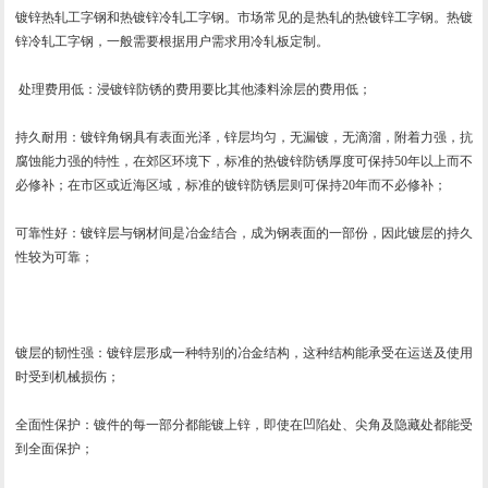
镀锌热轧工字钢和热镀锌冷轧工字钢。市场常见的是热轧的热镀锌工字钢。热镀
锌冷轧工字钢，一般需要根据用户需求用冷轧板定制。
处理费用低：浸镀锌防锈的费用要比其他漆料涂层的费用低；
持久耐用：镀锌角钢具有表面光泽，锌层均匀，无漏镀，无滴溜，附着力强，抗
腐蚀能力强的特性，在郊区环境下，标准的热镀锌防锈厚度可保持50年以上而不
必修补；在市区或近海区域，标准的镀锌防锈层则可保持20年而不必修补；
可靠性好：镀锌层与钢材间是冶金结合，成为钢表面的一部份，因此镀层的持久
性较为可靠；
镀层的韧性强：镀锌层形成一种特别的冶金结构，这种结构能承受在运送及使用
时受到机械损伤；
全面性保护：镀件的每一部分都能镀上锌，即使在凹陷处、尖角及隐藏处都能受
到全面保护；